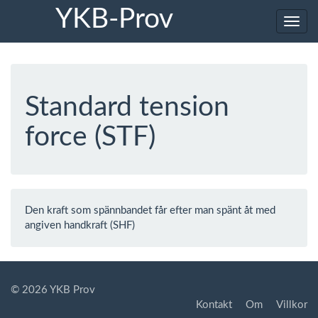
YKB-Prov
Toggl
navig
Standard tension
force (STF)
Den kraft som spännbandet får efter man spänt åt med
angiven handkraft (SHF)
© 2026 YKB Prov
Kontakt
Om
Villkor