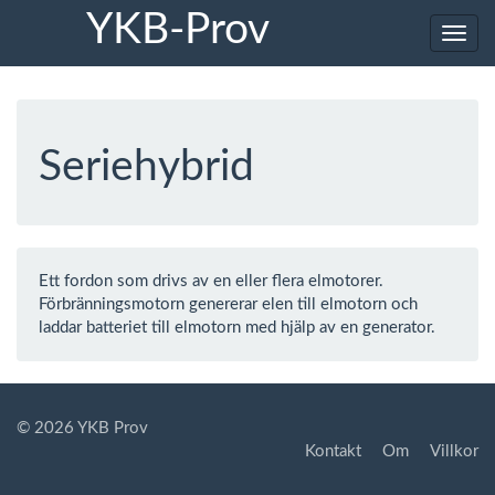
YKB-Prov
Toggl
navig
Seriehybrid
Ett fordon som drivs av en eller flera elmotorer.
Förbränningsmotorn genererar elen till elmotorn och
laddar batteriet till elmotorn med hjälp av en generator.
© 2026 YKB Prov
Kontakt
Om
Villkor