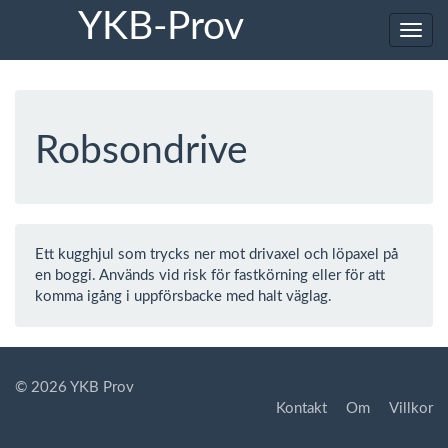
YKB-Prov
Toggl
navig
Robsondrive
Ett kugghjul som trycks ner mot drivaxel och löpaxel på
en boggi. Används vid risk för fastkörning eller för att
komma igång i uppförsbacke med halt väglag.
© 2026 YKB Prov
Kontakt
Om
Villkor