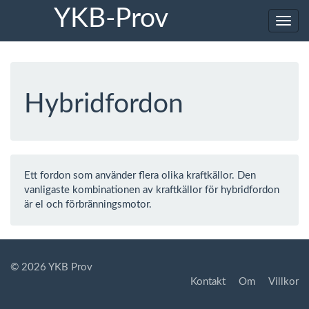
YKB-Prov
Toggl
navig
Hybridfordon
Ett fordon som använder flera olika kraftkällor. Den
vanligaste kombinationen av kraftkällor för hybridfordon
är el och förbränningsmotor.
© 2026 YKB Prov
Kontakt
Om
Villkor